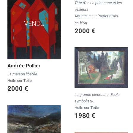
Tête d'or. La princesse et les
veilleurs
Aquarelle sur Papier grain
VENDU
chiffon
2000 €
Andrée
Pollier
La maison libérée
Huile sur Toile
2000 €
La grande pleureuse. Ecole
symboliste.
Huile sur Toile
1980 €