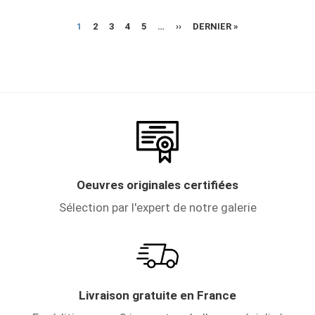
PAGE
1
PAGE
2
PAGE
3
PAGE
4
PAGE
5
…
PAGE
››
DERNIÈRE
DERNIER »
Pagination
COURANTE
SUIVANTE
PAGE
Oeuvres originales certifiées
Sélection par l'expert de notre galerie
Livraison gratuite en France