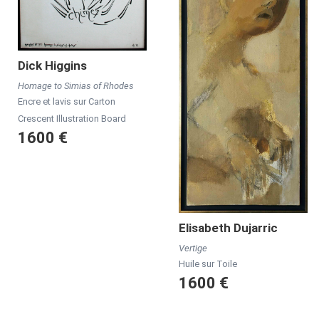
Dick
Higgins
Homage to Simias of Rhodes
Encre et lavis sur Carton
Crescent Illustration Board
1600 €
Elisabeth
Dujarric
Vertige
Huile sur Toile
1600 €