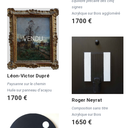
Equilibre précaire des cinq
signes
Acrylique sur Bois aggloméré
1700 €
VENDU
Léon-Victor
Dupré
Paysanne sur le chemin
Huile sur panneau d'acajou
1700 €
Roger
Neyrat
Composition sans titre
Acrylique sur Bois
1650 €