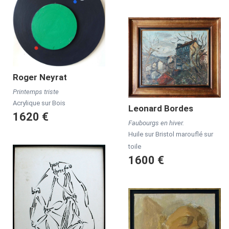
Roger
Neyrat
Printemps triste
Acrylique sur Bois
Leonard
Bordes
1620 €
Faubourgs en hiver.
Huile sur Bristol marouflé sur
toile
1600 €