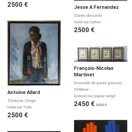
2500 €
Jesse A
Fernandez
Crânes dansants
Huile sur Carton
2500 €
François-Nicolas
Martinet
Ensemble de quatre gravures
XVIIIème
Antoine
Allard
Gravure sur papier vergé
Tristesse. Congo
2450 €
3000 €
Huile sur Toile
2500 €