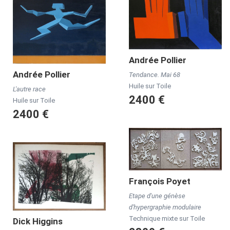
Andrée
Pollier
Andrée
Pollier
Tendance. Mai 68
Huile sur Toile
L'autre race
2400 €
Huile sur Toile
2400 €
François
Poyet
Etape d'une génèse
d'hypergraphie modulaire
Technique mixte sur Toile
Dick
Higgins