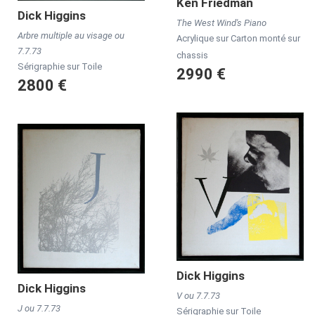
Ken
Friedman
Dick
Higgins
The West Wind's Piano
Arbre multiple au visage ou
Acrylique sur Carton monté sur
7.7.73
chassis
Sérigraphie sur Toile
2990 €
2800 €
Dick
Higgins
Dick
Higgins
V ou 7.7.73
J ou 7.7.73
Sérigraphie sur Toile