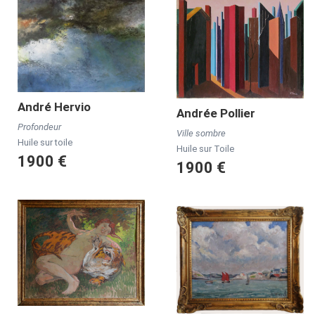
André
Hervio
Andrée
Pollier
Profondeur
Ville sombre
Huile sur toile
Huile sur Toile
1900 €
1900 €