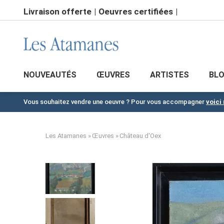
Aller
Livraison offerte
Oeuvres certifiées
au
contenu
principal
NOUVEAUTÉS
ŒUVRES
ARTISTES
BL
Vous souhaitez vendre une oeuvre ? Pour vous accompagner
voici
Les Atamanes
Œuvres
Château d'Oex