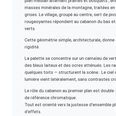
plan médian alternant prairies et bosquets ; enf
masses minérales de la montagne, traitées en
grises. Le village, groupé au centre, sert de piv
rougeoyantes répondent au cabanon du bas et 
verts.
Cette géométrie simple, architecturale, donne
rigidité.
La palette se concentre sur un camaïeu de vert
des bleus laiteux et des ocres atténués. Les r
quelques toits — structurent la scène.. Le ciel 
lumière vient latéralement, sans contrastes crus
Le rôle du cabanon au premier plan est double :
de référence chromatique.
Tout est orienté vers la justesse d’ensemble p
d’effets.