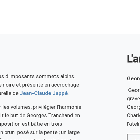
L'a
ous d'imposants sommets alpins.
Geor
e noire et présenté en accrochage
Georg
arelle de
Jean-Claude Jappé
.
grave
r les volumes, privilégier l’harmonie
Georg
ait le but de Georges Tranchand en
Charl
mposition est bâtie en trois
l’atel
n brun posé sur la pente ; un large