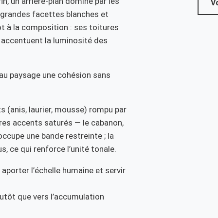
in, un arrière-plan dominé par les
Vo
 grandes facettes blanches et
ot à la composition : ses toitures
accentuent la luminosité des
 au paysage une cohésion sans
s (anis, laurier, mousse) rompu par
ares accents saturés — le cabanon,
occupe une bande restreinte ; la
, ce qui renforce l’unité tonale.
 aporter l’échelle humaine et servir
lutôt que vers l’accumulation