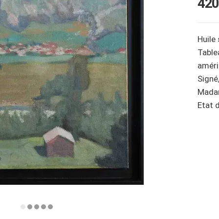
420
Huile
Table
améri
Signé,
Mada
Etat 