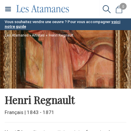
Aller
0
au
contenu
Vous souhaitez vendre une oeuvre ? Pour vous accompagner
voici
notre guide
principal
Les Atamanes
Artistes
Henri Regnault
Henri Regnault
Français
|
1843 - 1871