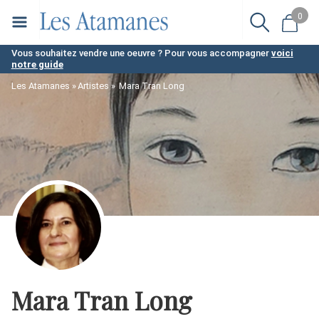
Aller
0
au
contenu
Vous souhaitez vendre une oeuvre ? Pour vous accompagner
voici
notre guide
principal
Les Atamanes
Artistes
Mara Tran Long
Mara Tran Long