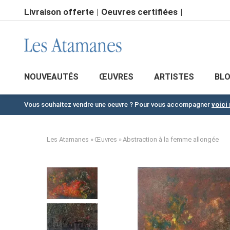
Aller
Livraison offerte
Oeuvres certifiées
au
contenu
principal
NOUVEAUTÉS
ŒUVRES
ARTISTES
BL
Vous souhaitez vendre une oeuvre ? Pour vous accompagner
voici
Les Atamanes
Œuvres
Abstraction à la femme allongée