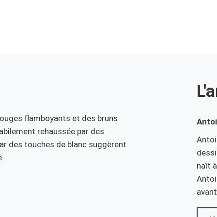
L'a
 rouges flamboyants et des bruns
Anto
habilement rehaussée par des
Antoi
par des touches de blanc suggèrent
dessi
.
naît 
Antoi
avant