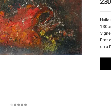
230
Huile
130c
Signé
Etat 
du à l