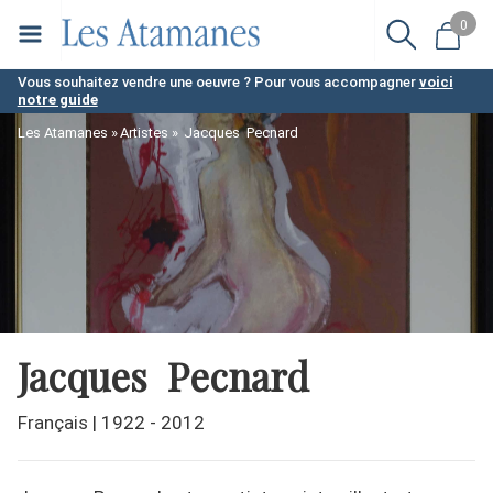
Aller
0
au
contenu
Vous souhaitez vendre une oeuvre ? Pour vous accompagner
voici
notre guide
principal
Les Atamanes
Artistes
Jacques Pecnard
Jacques Pecnard
Français
|
1922 - 2012