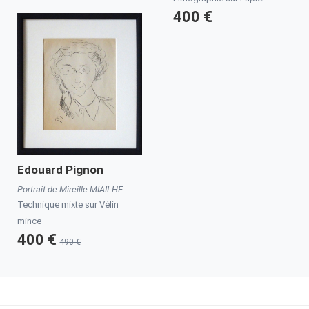
400 €
Edouard Pignon
Portrait de Mireille MIAILHE
Technique mixte sur Vélin
mince
400 €
490 €