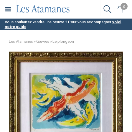
Aller
0
au
contenu
Vous souhaitez vendre une oeuvre ? Pour vous accompagner
voici
notre guide
principal
Les Atamanes
Œuvres
Le plongeon